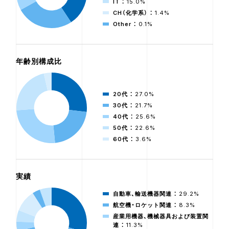
IT ：
15.0%
CH（化学系） ：
1.4%
Other ：
0.1%
年齢別構成比
20代 ：
27.0%
30代 ：
21.7%
40代 ：
25.6%
50代 ：
22.6%
60代 ：
3.6%
実績
自動車、輸送機器関連 ：
29.2%
航空機・ロケット関連 ：
8.3%
産業用機器、機械器具および装置関
連 ：
11.3%